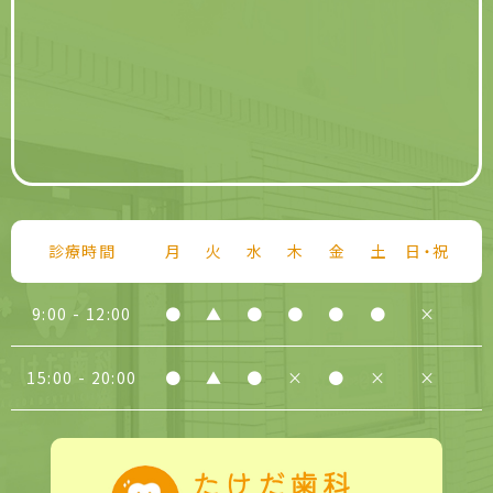
診療時間
月
火
水
木
金
土
日・祝
9:00 - 12:00
●
▲
●
●
●
●
×
15:00 - 20:00
●
▲
●
×
●
×
×